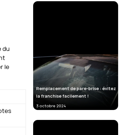
é du
nt
r le
Remplacement de pare-brise : évitez
la franchise facilement !
3 octobre 2024
otes