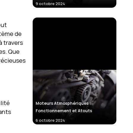
9 octobre 2024
eut
stème de
à travers
les. Que
récieuses
lité
Moteurs Atmosphériques :
ants
Fonctionnement et Atouts
6 octobre 2024