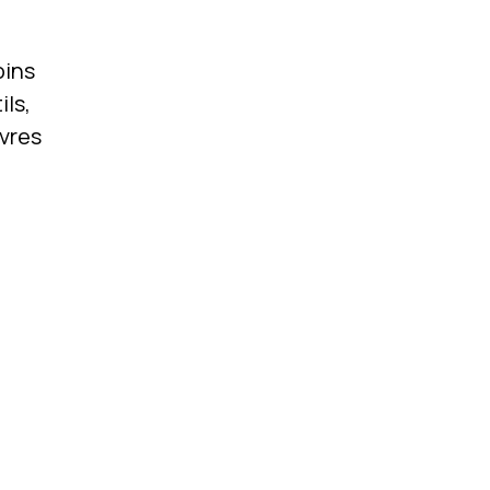
oins
ils,
vres